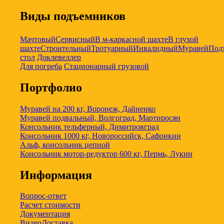
Виды подъемников
Мачтовый
Сервисный
В м-каркасной шахте
В глухой
шахте
Строительный
Тротуарный
Инвалидный
Муравей
Под
стол
Доклевеллер
Для погреба
Стационарный грузовой
Портфолио
Муравей на 200 кг, Воронеж, Дайненко
Муравей подвальный, Волгоград, Мартиросян
Консольник тельферный, Димитровград
Консольник 1000 кг, Новороссийск, Сафонкин
Альф, консольник цепной
Консольник мотор-редуктор 600 кг, Пермь, Лукин
Информация
Вопрос-ответ
Расчет стоимости
Документация
Видео
Доставка