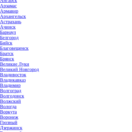
Ангарск
Арзамас
Армавир
Архангельск
Астрахань
Ачинск
Барнаул
Белгород
Бийск
Благовещенск
Братск
Брянск
Великие Луки
Великий Новгород
Владивосток
Владикавказ
Владимир
Волгоград
Волгодонск
Волжский
Вологда
Воркута
Воронеж
Грозный
Дзержинск