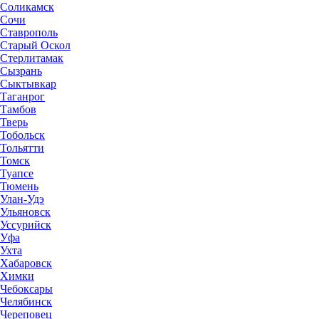
Соликамск
Сочи
Ставрополь
Старый Оскол
Стерлитамак
Сызрань
Сыктывкар
Таганрог
Тамбов
Тверь
Тобольск
Тольятти
Томск
Туапсе
Тюмень
Улан-Удэ
Ульяновск
Уссурийск
Уфа
Ухта
Хабаровск
Химки
Чебоксары
Челябинск
Череповец