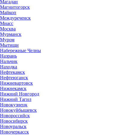
Магадан
Магнитогорск
Майкоп
Междуреченск
Миасс
Москва
Мурманск
Муром
Мытищи
Набережные Челны
Назрань
Нальчик
Находка
Нефтекамск
Нефтеюганск
Нижневартовск
Нижнекамск
Нижний Новгород
Нижний Тагил
Новокузнецк
Новокуйбышевск
Новороссийск
Новосибирск
Новоуральск
Новочеркасск