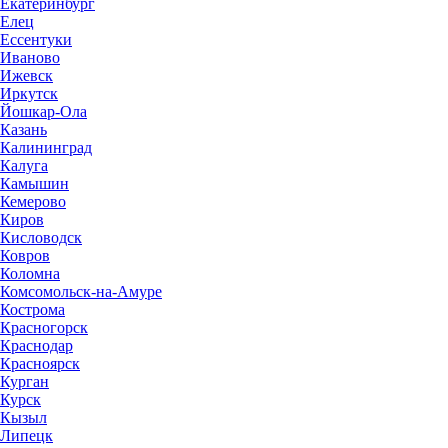
Екатеринбург
Елец
Ессентуки
Иваново
Ижевск
Иркутск
Йошкар-Ола
Казань
Калининград
Калуга
Камышин
Кемерово
Киров
Кисловодск
Ковров
Коломна
Комсомольск-на-Амуре
Кострома
Красногорск
Краснодар
Красноярск
Курган
Курск
Кызыл
Липецк