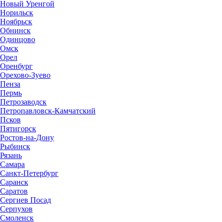
Новый Уренгой
Норильск
Ноябрьск
Обнинск
Одинцово
Омск
Орел
Оренбург
Орехово-Зуево
Пенза
Пермь
Петрозаводск
Петропавловск-Камчатский
Псков
Пятигорск
Ростов-на-Дону
Рыбинск
Рязань
Самара
Санкт-Петербург
Саранск
Саратов
Сергиев Посад
Серпухов
Смоленск